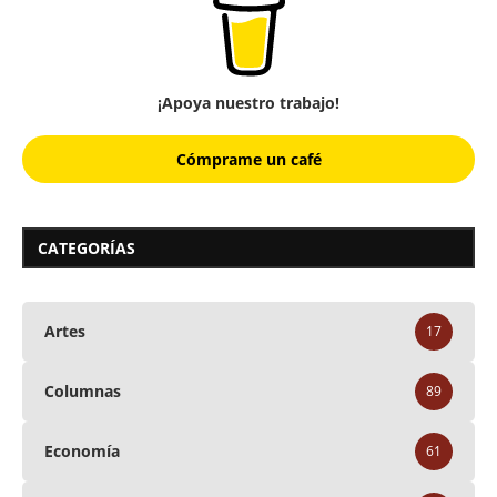
¡Apoya nuestro trabajo!
Cómprame un café
CATEGORÍAS
Artes
17
Columnas
89
Economía
61