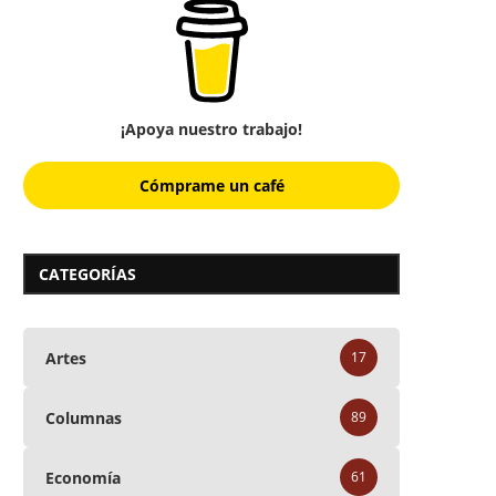
¡Apoya nuestro trabajo!
Cómprame un café
CATEGORÍAS
Artes
17
Columnas
89
Economía
61