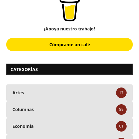
¡Apoya nuestro trabajo!
Cómprame un café
CATEGORÍAS
Artes
17
Columnas
89
Economía
61