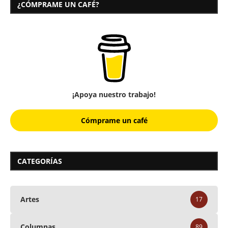
¿CÓMPRAME UN CAFÉ?
¡Apoya nuestro trabajo!
Cómprame un café
CATEGORÍAS
Artes
17
Columnas
89